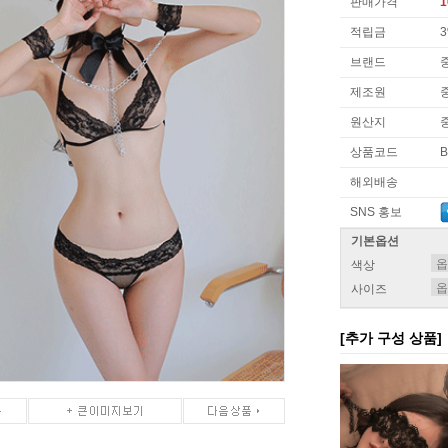
판매가격
1
적립금
브랜드
제조원
원산지
상품코드
B
해외배송
SNS 홍보
기본옵션
색상
사이즈
[추가 구성 상품]