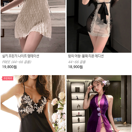
실키 프린지 나이트 템테이션
밤의 여왕: 블랙 리본 에디션
FREE (44~66 공용)
44~66 공용
19,800원
18,900원