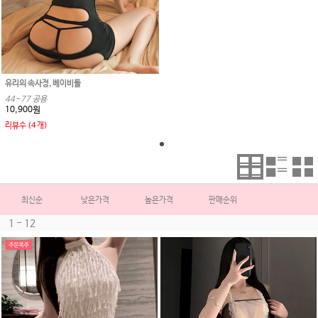
유리의 속사정, 베이비돌
44~77 공용
10,900원
리뷰수 (4 개)
최신순
낮은가격
높은가격
판매순위
1 - 12