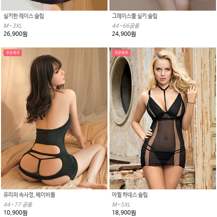
실키한 레이스 슬립
그레이스풀 실키 슬립
M~3XL
44~66공용
26,900원
24,900원
유리의 속사정, 베이비돌
아찔 하네스 슬립
44~77 공용
M~5XL
10,900원
18,900원