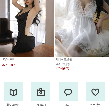
그냥 샤르륵
에이프릴, 슬립
44~66공용
(일시품절)
(일시품절)
마이페이지
구매후기
Q&A
주문확인