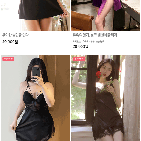
우아한 슬립을 입다
유혹의 향기, 실크 벨벳 네글리제
FREE (44~66 공용)
20,900원
20,900원