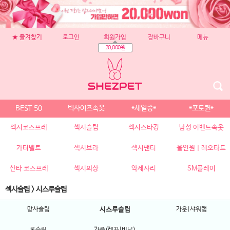
★ 즐겨찾기
로그인
회원가입
장바구니
메뉴
20,000원
BEST 50
빅사이즈속옷
*세일중*
*포토퀸*
섹시코스프레
섹시슬립
섹시스타킹
남성 이벤트속옷
가터벨트
섹시브라
섹시팬티
올인원 | 레오타드
산타 코스프레
섹시의상
악세사리
SM플레이
섹시슬립
>
시스루슬립
망사슬립
시스루슬립
가운|샤워랩
롱슬립
가죽(레자|비닐)