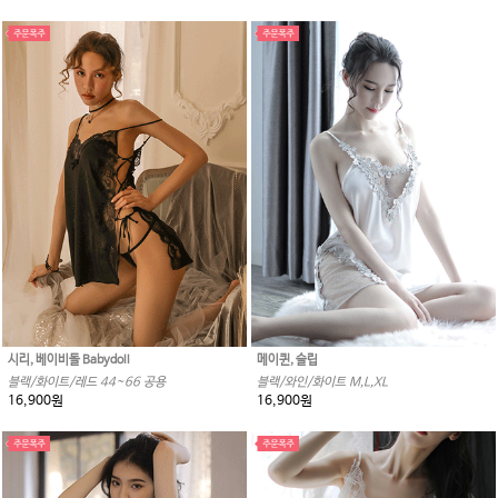
시리, 베이비돌 Babydoll
메이퀸, 슬립
블랙/화이트/레드 44~66 공용
블랙/와인/화이트 M,L,XL
16,900원
16,900원