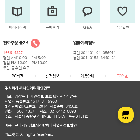
마이페이지
구매후기
Q&A
주문확인
전화주문 불가!
입금계좌정보
1666-4327
국민 204401-04-056011
평일 AM10:00 ~ PM 5:00
농협 301-0153-8440-21
점심 PM 12:00 ~ PM13:00
주말|공휴일 휴무
PC버전
상점정보
이용안내
TOP ▲
주식회사 씨나인에터테인먼트
대표 : 김강욱 ㅣ 개인정보 보호 책임자 : 김강욱
사업자 등록번호 : 617-81-99601
통신판매업신고번호 : 2014-서울중랑-0456호
전화 : 1666-4327 ㅣ 팩스 : 02-6442-0893
주소 : 서울시 중랑구 신내역로111 SKV1 A동 B131호
이용약관
|
개인정보처리방침
|
사업자정보확인
쉬즈펫 ⓒ All rights reserved.