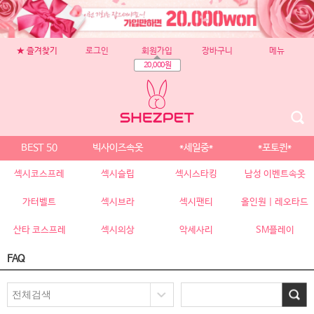
★ 즐겨찾기
로그인
회원가입
장바구니
메뉴
20,000원
BEST 50
빅사이즈속옷
*세일중*
*포토퀸*
섹시코스프레
섹시슬립
섹시스타킹
남성 이벤트속옷
가터벨트
섹시브라
섹시팬티
올인원 | 레오타드
산타 코스프레
섹시의상
악세사리
SM플레이
FAQ