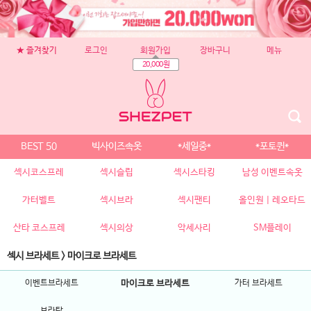
★ 즐겨찾기
로그인
회원가입
장바구니
메뉴
20,000원
BEST 50
빅사이즈속옷
*세일중*
*포토퀸*
섹시코스프레
섹시슬립
섹시스타킹
남성 이벤트속옷
가터벨트
섹시브라
섹시팬티
올인원 | 레오타드
산타 코스프레
섹시의상
악세사리
SM플레이
섹시 브라세트
>
마이크로 브라세트
이벤트브라세트
마이크로 브라세트
가터 브라세트
브라탑