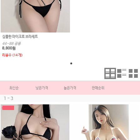
심플한 마이크로 브라세트
44~88 공용
8,800원
리뷰수 (14 개)
최신순
낮은가격
높은가격
판매순위
1 - 3