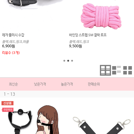
레쟈 플러시 수갑
바인딩 스트랩 SM 결박 로프
블랙,레드,핑크,퍼플
블랙,레드,핑크
6,900원
9,500원
리뷰수 (3 개)
최신순
낮은가격
높은가격
판매순위
1 - 13