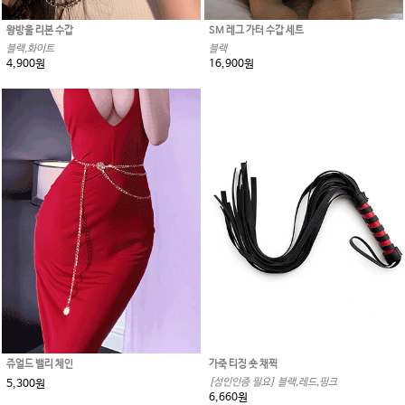
왕방울 리본 수갑
SM 레그 가터 수갑 세트
블랙,화이트
블랙
4,900원
16,900원
쥬얼드 밸리 체인
가죽 티징 숏 채찍
[성인인증 필요] 블랙,레드,핑크
5,300원
6,660원