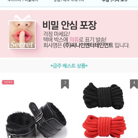
수갑 |기타 도구
*금주 베스트 상품*
3
4