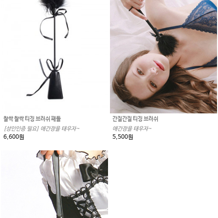
간질간질 티징 브러쉬
찰싹 찰싹 티징 브러쉬 패들
애간장을 태우자~
[성인인증 필요] 애간장을 태우자~
5,500원
6,600원