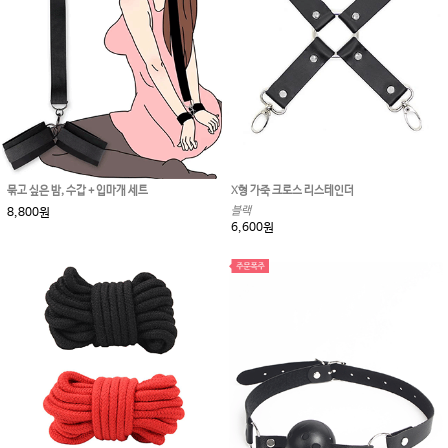
묶고 싶은 밤, 수갑 + 입마개 세트
X형 가죽 크로스 리스테인더
블랙
8,800원
6,600원