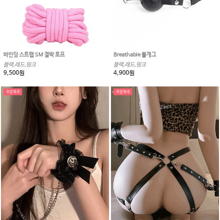
바인딩 스트랩 SM 결박 로프
Breathable 볼개그
블랙,레드,핑크
블랙,레드,핑크
9,500원
4,900원