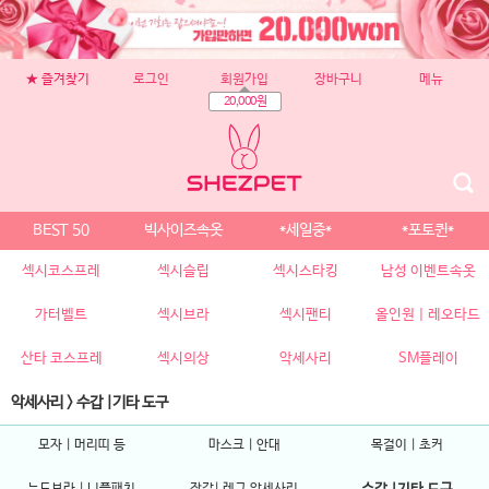
★ 즐겨찾기
로그인
회원가입
장바구니
메뉴
20,000원
BEST 50
빅사이즈속옷
*세일중*
*포토퀸*
섹시코스프레
섹시슬립
섹시스타킹
남성 이벤트속옷
가터벨트
섹시브라
섹시팬티
올인원 | 레오타드
산타 코스프레
섹시의상
악세사리
SM플레이
악세사리
>
수갑 |기타 도구
모자 | 머리띠 등
마스크 | 안대
목걸이 | 초커
누드브라 | 니플패치
장갑| 레그 악세사리