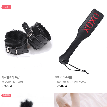
레쟈 플러시 수갑
XOXO SM 패들
블랙,레드,핑크,퍼플
[성인인증 필요] 강렬한 자극
6,900원
10,900원