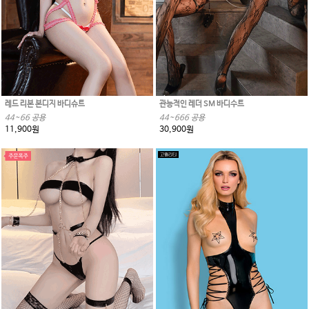
레드 리본 본디지 바디슈트
관능적인 레더 SM 바디수트
44~66 공용
44~666 공용
11,900원
30,900원