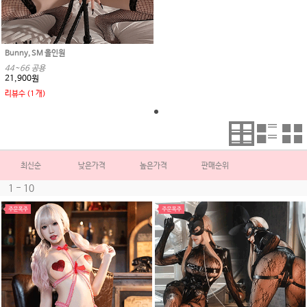
Bunny, SM 올인원
44~66 공용
21,900원
리뷰수 (1 개)
최신순
낮은가격
높은가격
판매순위
1 - 10