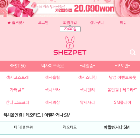
★ 즐겨찾기
로그인
회원가입
장바구니
메뉴
20,000원
BEST 50
빅사이즈속옷
*세일중*
*포토퀸*
섹시코스프레
섹시슬립
섹시스타킹
남성 이벤트속옷
가터벨트
섹시브라
섹시팬티
올인원 | 레오타드
산타 코스프레
섹시의상
악세사리
SM플레이
섹시올인원 | 레오타드
>
아찔하거나 SM
테디|올인원
레오타드
아찔하거나 SM