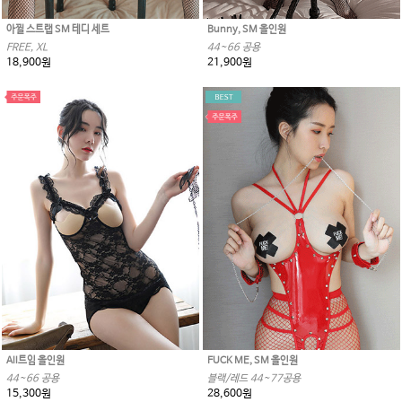
아찔 스트랩 SM 테디 세트
Bunny, SM 올인원
FREE, XL
44~66 공용
18,900원
21,900원
All트임 올인원
FUCK ME, SM 올인원
44~66 공용
블랙/레드 44~77공용
15,300원
28,600원