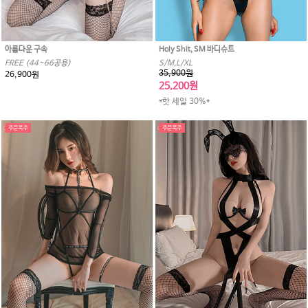
아름다운 구속
Holy Shit, SM 바디슈트
FREE (44~66공용)
S/M,L/XL
35,900원
26,900원
25,200원
*핫 세일 30%*