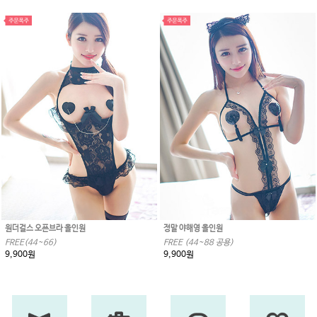
원더걸스 오픈브라 올인원
정말 야해영 올인원
FREE(44~66)
FREE (44~88 공용)
9,900원
9,900원