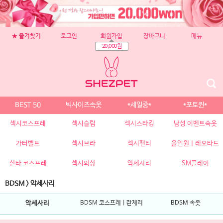
★ 즐겨찾기
로그인
회원가입
장바구니
메뉴
20,000원
BEST 50
빅사이즈속옷
*세일중*
*포토퀸*
섹시코스프레
섹시슬립
섹시스타킹
남성 이벤트속옷
가터벨트
섹시브라
섹시팬티
올인원 | 레오타드
산타 코스프레
섹시의상
악세사리
SM플레이
BDSM
>
악세사리
악세사리
BDSM 코스프레 | 란제리
BDSM 속옷