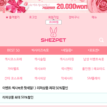
★ 즐겨찾기
로그인
회원가입
장바구니
메뉴
20,000원
BEST 50
빅사이즈속옷
*세일중*
*포토퀸*
섹시코스프레
섹시슬립
섹시스타킹
남성 이벤트속옷
가터벨트
섹시브라
섹시팬티
올인원 | 레오타드
산타 코스프레
섹시의상
악세사리
SM플레이
이벤트 섹시속옷 핫세일!
>
리퍼상품 최대 50%할인
리퍼상품 최대 50%할인