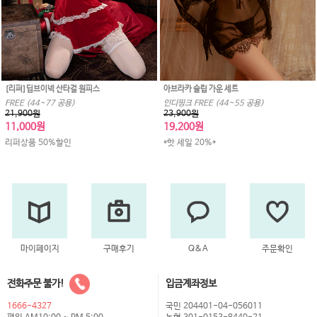
[리퍼]딥브이넥 산타걸 원피스
아브라카 슬립 가운 세트
FREE (44~77 공용)
인디핑크 FREE (44~55 공용)
21,900원
23,900원
11,000원
19,200원
리퍼상품 50%할인
*핫 세일 20%*
마이페이지
구매후기
Q&A
주문확인
전화주문 불가!
입금계좌정보
1666-4327
국민 204401-04-056011