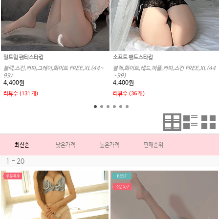
밑트임 팬티스타킹
소프트 밴드스타킹
블랙,스킨,커피,그레이,화이트 FREE,XL(44~
블랙,화이트,레드,퍼플,커피,스킨 FREE,XL(44
99)
~99)
4,400원
4,400원
리뷰수 (131 개)
리뷰수 (36 개)
최신순
낮은가격
높은가격
판매순위
1 - 20