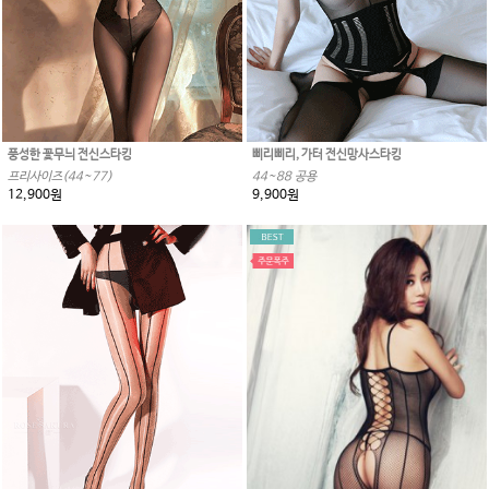
풍성한 꽃무늬 전신스타킹
삐리삐리, 가터 전신망사스타킹
프리사이즈(44~77)
44~88 공용
12,900원
9,900원