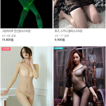
그린라이트 전신망사스타킹
로즈, 스키니 원피스스타킹
44~88 공용
44~77 공용
19,800원
9,900원