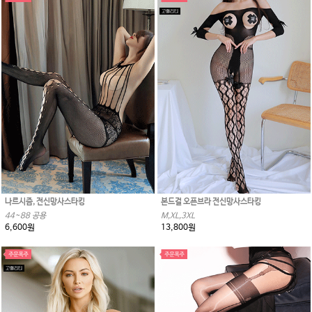
나르시즘, 전신망사스타킹
본드걸 오픈브라 전신망사스타킹
44~88 공용
M,XL,3XL
6,600원
13,800원