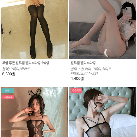
고급 투톤 밑트임 팬티스타킹 4색상
밑트임 팬티스타킹
블랙/그레이/화이트
블랙,스킨,커피,그레이,화이트
FREE,XL(44~99)
8,300원
4,400원