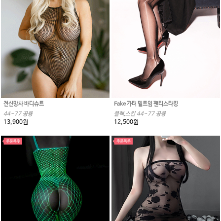
전신망사 바디슈트
Fake 가터 밑트임 팬티스타킹
44~77 공용
블랙,스킨 44~77 공용
13,900원
12,500원