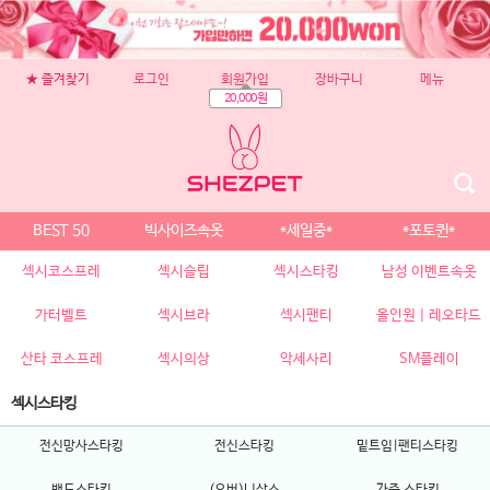
★ 즐겨찾기
로그인
회원가입
장바구니
메뉴
20,000원
BEST 50
빅사이즈속옷
*세일중*
*포토퀸*
섹시코스프레
섹시슬립
섹시스타킹
남성 이벤트속옷
가터벨트
섹시브라
섹시팬티
올인원 | 레오타드
산타 코스프레
섹시의상
악세사리
SM플레이
섹시스타킹
전신망사스타킹
전신스타킹
밑트임|팬티스타킹
밴드스타킹
(오버)니삭스
가죽 스타킹