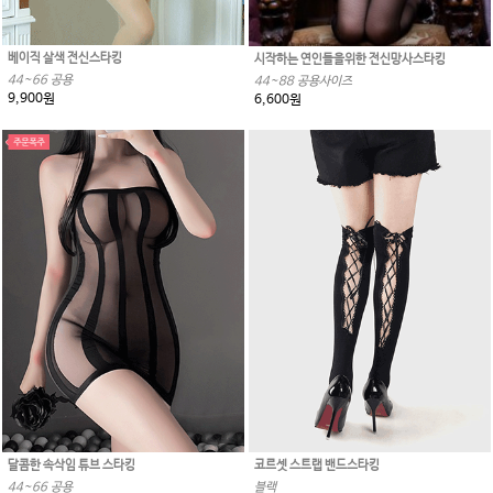
베이직 살색 전신스타킹
시작하는 연인들을위한 전신망사스타킹
44~66 공용
44~88 공용사이즈
9,900원
6,600원
달콤한 속삭임 튜브 스타킹
코르셋 스트랩 밴드스타킹
44~66 공용
블랙