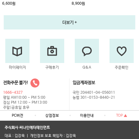
6,600원
8,900원
더보기 +
마이페이지
구매후기
Q&A
주문확인
전화주문 불가!
입금계좌정보
1666-4327
국민 204401-04-056011
평일 AM10:00 ~ PM 5:00
농협 301-0153-8440-21
점심 PM 12:00 ~ PM13:00
주말|공휴일 휴무
PC버전
상점정보
이용안내
TOP ▲
주식회사 씨나인에터테인먼트
대표 : 김강욱 ㅣ 개인정보 보호 책임자 : 김강욱