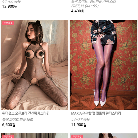
44~66 공용
블랙,화이트,레드,퍼플,커피,스킨
FREE,XL(44~99)
12,900원
4,400원
원더걸스 오픈브라 전신망사스타킹
MARIA 은은할 펄 밑트임 팬티스타킹
블랙,화이트,퍼플,레드
44~77 공용
6,600원
11,900원