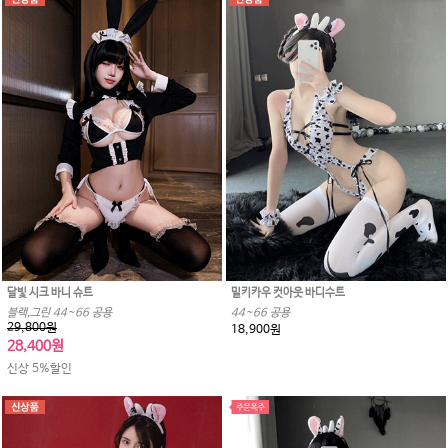
달빛 시크 바니 슈트
밀키카우 컷아웃 바디수트
블랙,그린 44~66 공용
44~66 공용
29,800원
18,900원
28,400원
신상 5%할인