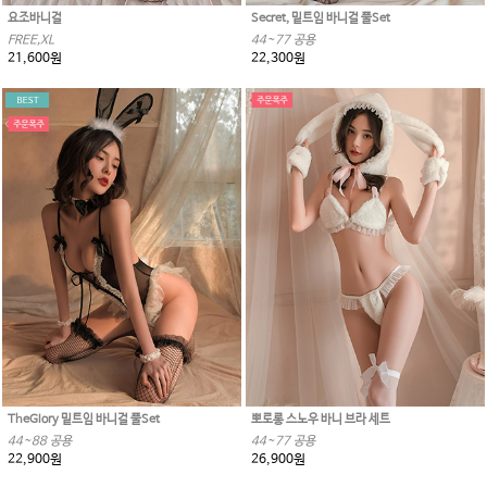
요조바니걸
Secret, 밑트임 바니걸 풀Set
FREE,XL
44~77 공용
21,600원
22,300원
TheGlory 밑트임 바니걸 풀Set
뽀로롱 스노우 바니 브라 세트
44~88 공용
44~77 공용
22,900원
26,900원