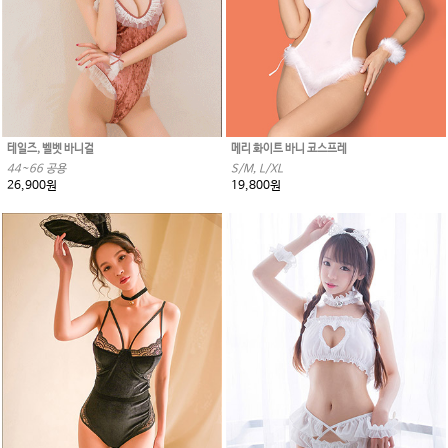
테일즈, 벨벳 바니걸
메리 화이트 바니 코스프레
44~66 공용
S/M, L/XL
26,900원
19,800원