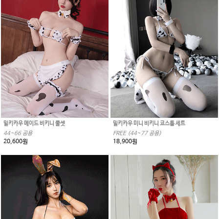
밀키카우 메이드 비키니 풀셋
밀키카우 미니 비키니 코스튬 세트
44~66 공용
FREE (44~77 공용)
20,600원
18,900원