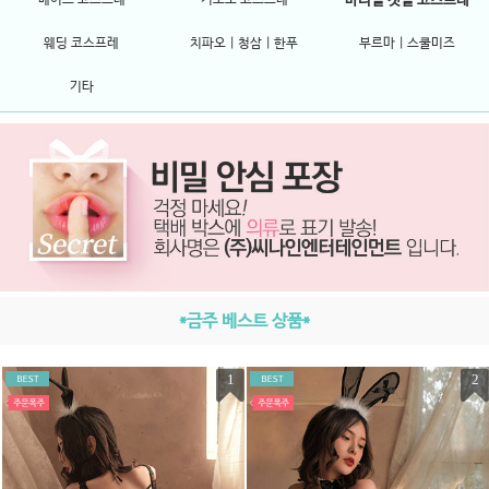
바니걸 캣걸 코스프레
웨딩 코스프레
치파오 | 청삼 | 한푸
부르마 | 스쿨미즈
기타
*금주 베스트 상품*
1
2