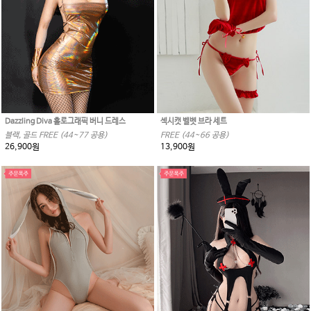
Dazzling Diva 홀로그래픽 버니 드레스
섹시캣 벨벳 브라 세트
블랙, 골드 FREE (44~77 공용)
FREE (44~66 공용)
26,900원
13,900원