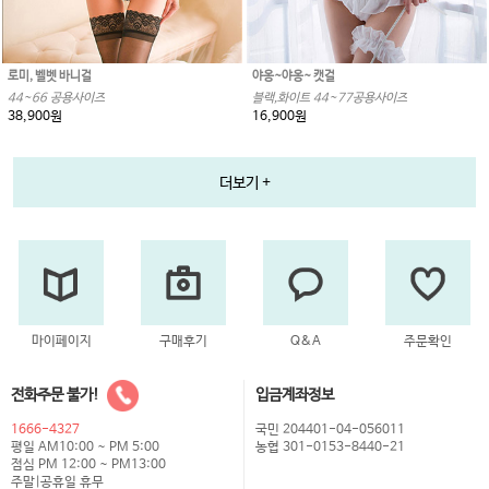
로미, 벨벳 바니걸
야옹~야옹~ 캣걸
44~66 공용사이즈
블랙,화이트 44~77공용사이즈
38,900원
16,900원
더보기 +
마이페이지
구매후기
Q&A
주문확인
전화주문 불가!
입금계좌정보
1666-4327
국민 204401-04-056011
평일 AM10:00 ~ PM 5:00
농협 301-0153-8440-21
점심 PM 12:00 ~ PM13:00
주말|공휴일 휴무