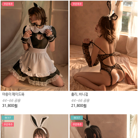
야옹이 메이드복
홀리, 바니걸
44~66 공용
44~66 공용
31,800원
21,800원