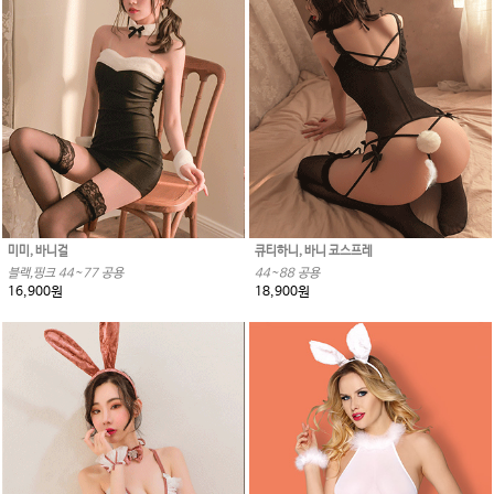
미미, 바니걸
큐티하니, 바니 코스프레
블랙,핑크 44~77 공용
44~88 공용
16,900원
18,900원