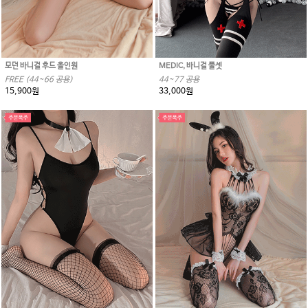
모던 바니걸 후드 올인원
MEDIC, 바니걸 풀셋
FREE (44~66 공용)
44~77 공용
15,900원
33,000원