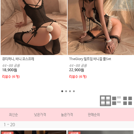
큐티하니, 바니 코스프레
TheGlory 밑트임 바니걸 풀Set
44~88 공용
44~88 공용
18,900원
22,900원
리뷰수 (6 개)
리뷰수 (6 개)
최신순
낮은가격
높은가격
판매순위
1 - 20