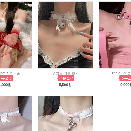
a pet, SM 목줄
왕방울 리본 초커
Triple SM
1,900원
5,500원
9,900