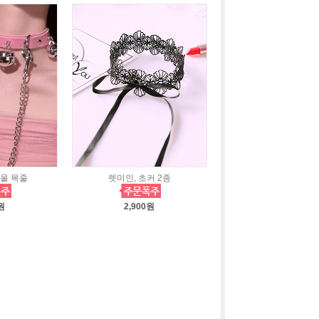
 방울 목줄
렛미인, 초커 2종
원
2,900원