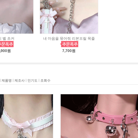
 벨 초커
내 마음을 묶어줘 리본프릴 목줄
,900원
7,700원
|
|
|
|
제품명
제조사
인기도
조회수