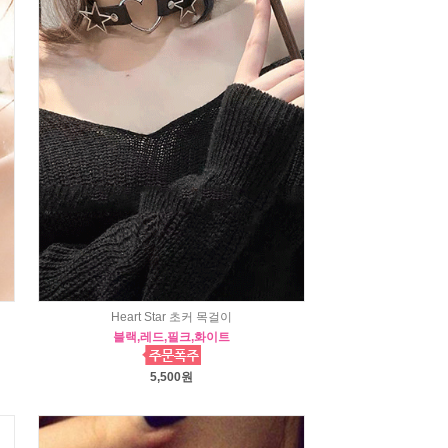
Heart Star 초커 목걸이
블랙,레드,필크,화이트
5,500원