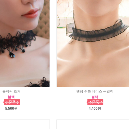
블랙락 초커
밴딩 주름 레이스 목걸이
블랙
블랙
5,500원
4,400원