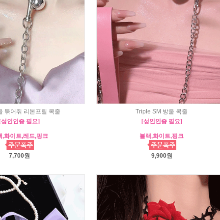
을 묶어줘 리본프릴 목줄
Triple SM 방울 목줄
[성인인증 필요]
[성인인증 필요]
,화이트,레드,핑크
블랙,화이트,핑크
7,700원
9,900원