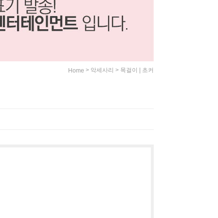
>
>
악세사리
목걸이 | 초커
Home