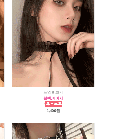
트윙클,초커
블랙,베이지
4,400원