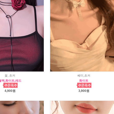
꽃, 초커
쎄미,초커
블랙,화이트,레드
화이트
4,900원
3,900원