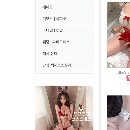
She's 
1