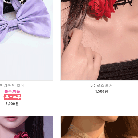
빅리본 넥 초커
Big 로즈 초커
블루,퍼플
4,500원
6,900원