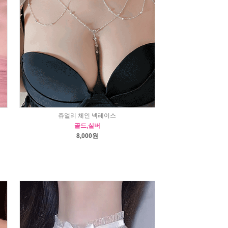
쥬얼리 체인 넥레이스
골드,실버
8,000원