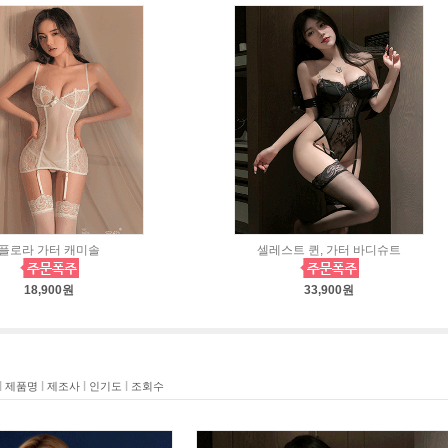
플로라 가터 캐미솔
셀레스트 퀸, 가터 바디슈트
18,900원
33,900원
|
|
|
|
제품명
제조사
인기도
조회수