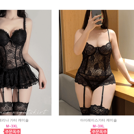
레리나 가터 캐미솔
아이레이스가터 캐미솔
M~3XL
M~3XL