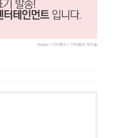
>
>
가터벨트
가터벨트 캐미솔
Home