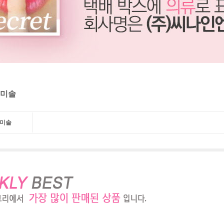
캐미솔
캐미솔