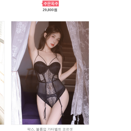
29,800원
팍스, 볼륨업 가터벨트 코르셋