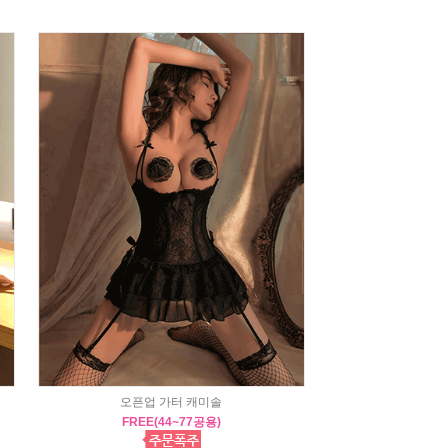
오픈업 가터 캐미솔
FREE(44~77공용)