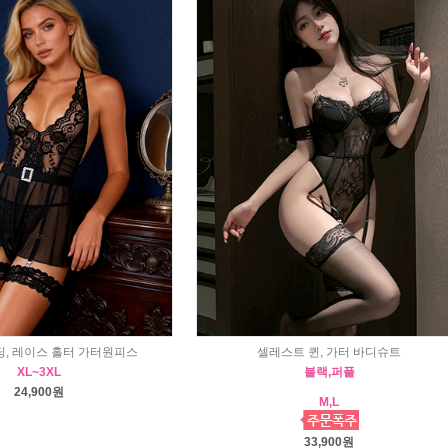
딩, 레이스 홀터 가터원피스
셀레스트 퀸, 가터 바디슈트
XL~3XL
블랙,퍼플
24,900원
M,L
33,900원