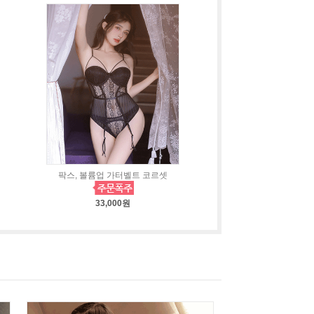
팍스, 볼륨업 가터벨트 코르셋
33,000원