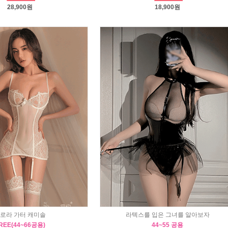
28,900원
18,900원
로라 가터 캐미솔
라텍스를 입은 그녀를 알아보자
REE(44~66공용)
44~55 공용