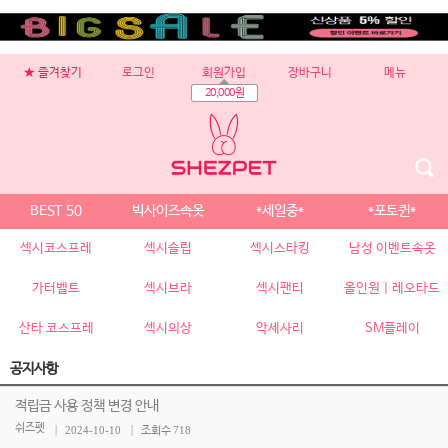
★ 즐겨찾기
로그인
회원가입
장바구니
메뉴
20,000원
BEST 50
빅사이즈속옷
*세일중*
*포토퀸*
섹시코스프레
섹시슬립
섹시스타킹
남성 이벤트속옷
가터벨트
섹시브라
섹시팬티
올인원 | 레오타드
산타 코스프레
섹시의상
악세사리
SM플레이
공지사항
적립금 사용 정책 변경 안내
쉬즈펫
2024-10-10
718
조회수