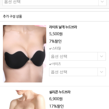
추가 구성 상품
라이트 날개 누드브라
5,500
원
7%할인
스타일
사이즈
실리콘 누드브라
6,900
원
17%할인