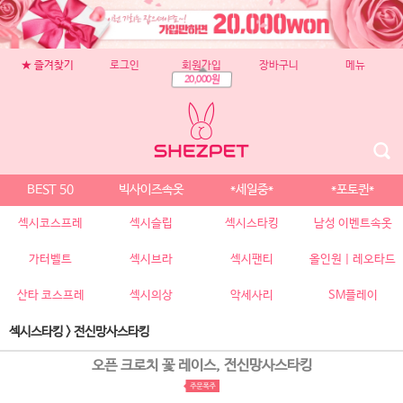
★ 즐겨찾기
로그인
회원가입
장바구니
메뉴
20,000원
BEST 50
빅사이즈속옷
*세일중*
*포토퀸*
섹시코스프레
섹시슬립
섹시스타킹
남성 이벤트속옷
가터벨트
섹시브라
섹시팬티
올인원 | 레오타드
산타 코스프레
섹시의상
악세사리
SM플레이
섹시스타킹
>
전신망사스타킹
오픈 크로치 꽃 레이스, 전신망사스타킹