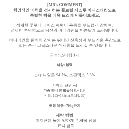
[MD's COMMENT]
치명적인 매력을 선사하는 플로럴 시스루 바디스타킹으로
특별한 밤을 더욱 뜨겁게 만들어보세요.
섬세한 꽃무늬 레이스 패턴이 온몸을 부드럽게 감싸며,
섬세한 투명함으로 당신의 바디라인을 아름답게 드러냅니다.
바디라인을 완벽히 감싸는 뛰어난 신축성과 부드러운 촉감으로
입는 순간 고급스러운 섹시함을 느끼실 수 있습니다.
구성: 스타킹 1개
색상: 블랙
나일론 94.7%, 스판덱스 5.3%
소재
:
사이즈 (단위cm)
가슴
80~110
힙둘레
80~110
신장: 155~175cm(오차있음)
귄장 체중 ~70kg까지
세탁 방법
- 미지근한 물에 약하게 손세탁 권장
- 표백 금지