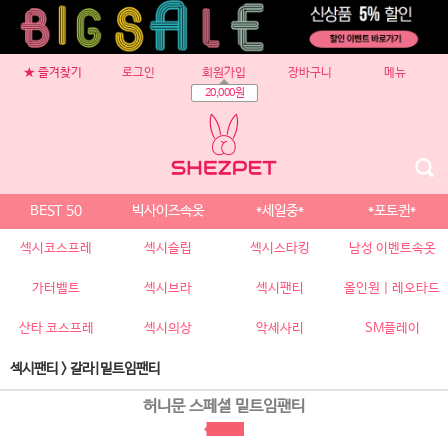
★ 즐겨찾기
로그인
회원가입
장바구니
메뉴
20,000원
BEST 50
빅사이즈속옷
*세일중*
*포토퀸*
섹시코스프레
섹시슬립
섹시스타킹
남성 이벤트속옷
가터벨트
섹시브라
섹시팬티
올인원 | 레오타드
산타 코스프레
섹시의상
악세사리
SM플레이
섹시팬티
>
갈라|밑트임팬티
허니문 스페셜 밑트임팬티