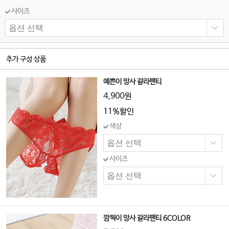
사이즈
추가 구성 상품
예쁜이 망사 갈라팬티
4,900
원
11%할인
색상
사이즈
깜찍이 망사 갈라팬티 6COLOR