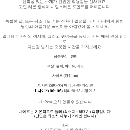
신축성 있는 소재가 편안한 착용감을 선사하죠.
뒷면 리본 장식이 사랑스러운 포인트를 더해줍니다.
특별한 날, 또는 평소에도 기분 전환이 필요할 때 이 아이템과 함께
당신의 아름다운 곡선미를 아낌없이 뽐내 보세요.
밑티음 디자인의 섹시함, 그리고 귀여움을 동시에 지닌 매력 만점 팬티
로
자신감 넘치는 오붓한 시간을 가져보세요.
상품구성
: 팬티
색상
: 블랙, 화이트, 레드
사이즈 (단위
cm)
M 사이즈(85~95) 허리
64~80
기장
20
L 사이즈(100~105)
허리
68
~85
기장
21.5
+-1~2cm 오차 있을수 있습니다.
사이즈는 기본적으로 둘레
(
최소치
~
최대치
)
측정입니다
.
(
단면은 최소치 나누기
2
하면 됩니다
)
소재