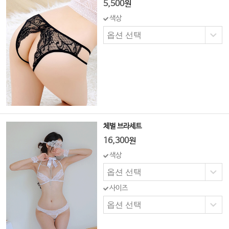
5,500
원
색상
체벌 브라세트
16,300
원
색상
사이즈