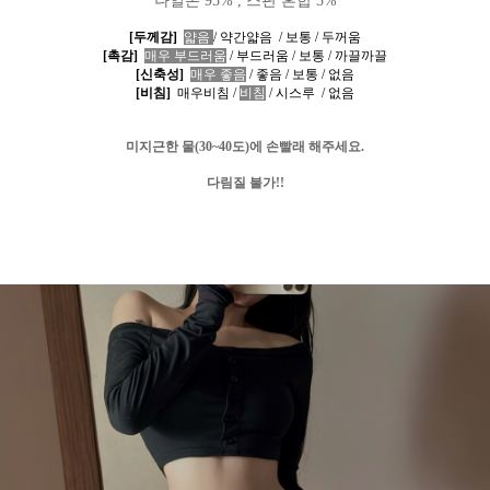
나일론 95% , 스판 혼합 5%
[두께감]
얇음
/
약간얇음
/
보통
/
두꺼움
[촉감]
매우
부드러움
/
부드러움
/
보통
/
까끌까끌
[신축성]
매우 좋음
/
좋음
/
보통
/
없음
[비침]
매우비침
/
비침
/
시스루
/
없음
미지근한 물
(30~40
도
)
에 손빨래 해주세요
.
다림질 불가
!!