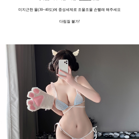
미지근한 물
(30~40
도
)
에 중성세제로 조물조물 손빨래 해주세요
다림질 불가!