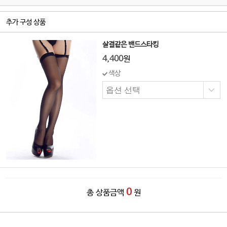
추가 구성 상품
살결같은 밴드스타킹
4,400
원
색상
0
총 상품금액
원