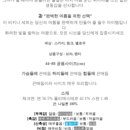
그녀가 뛸 때마다 흔들리는 물결은 마치 다음 순간 튀어나올 것만 같은
생동감을 선사합니다.
🏖 "완벽한 여름을 위한 선택"
이 비키니 세트는 당신의 여름을 완벽하게 만들어 줄 필수 아이템입니
다.
화려한 빛을 발하는 여왕으로, 모든 시선을 당신에게 집중시키세요.
색상
: 스카이, 핑크, 옐로우
상품구성
:
브라
, 팬티
44~88 공용사이즈(cm)
가슴둘레
끈매듭
허리둘레
끈매듭
힙둘레
끈매듭
끈매듭이라 사이즈 매우 프리합니다.
소재
체크면: 면 56.5% 폴리에스테르 42.1% 스판 1.4$
끈: 나일론 100%
[두께감]
얇음
/
약간얇음
/
보통
/
두꺼움
[촉감]
매우 부드러움
/
부드러움
/
보통
/
까끌까끌
[신축성]
매우좋음
/
좋음(끈)
/
보통
/
없음
[비침]
매우비침
/
비침
/
시스루
/
없음