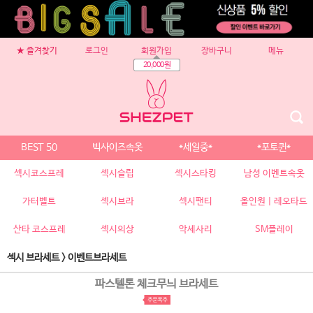
★ 즐겨찾기
로그인
회원가입
장바구니
메뉴
20,000원
BEST 50
빅사이즈속옷
*세일중*
*포토퀸*
섹시코스프레
섹시슬립
섹시스타킹
남성 이벤트속옷
가터벨트
섹시브라
섹시팬티
올인원 | 레오타드
산타 코스프레
섹시의상
악세사리
SM플레이
섹시 브라세트
>
이벤트브라세트
파스텔톤 체크무늬 브라세트