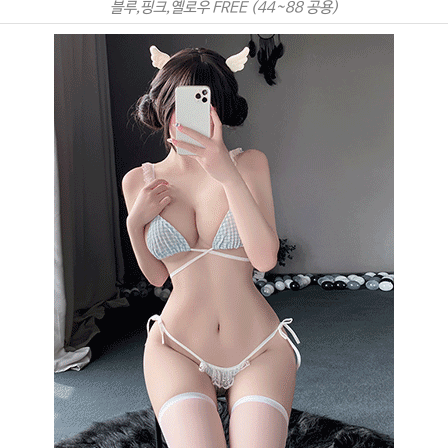
블루,핑크,옐로우 FREE (44~88 공용)