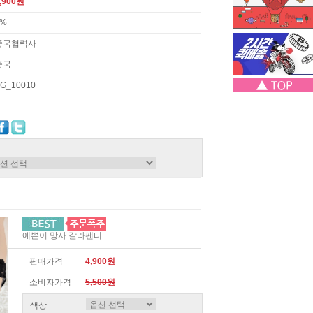
,900원
3%
중국협력사
중국
G_10010
예쁜이 망사 갈라팬티
판매가격
4,900원
소비자가격
5,500원
색상