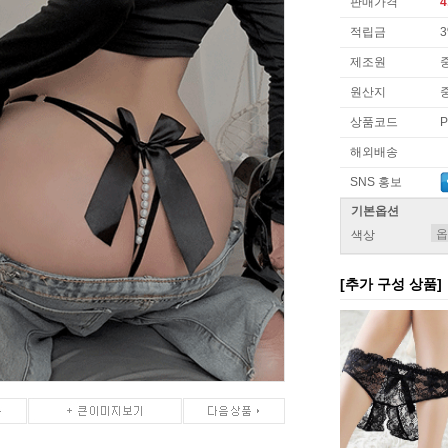
판매가격
4
적립금
제조원
원산지
상품코드
P
해외배송
SNS 홍보
기본옵션
색상
[추가 구성 상품]