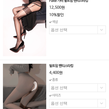
Fake 가터 밑트임 팬티스타킹
12,500
원
10%할인
색상
밑트임 팬티스타킹
4,400
원
종류
사이즈