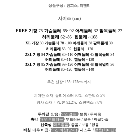
상품구성
: 원피스
,
티팬티
사이즈 (cm)
FREE 기장
75
가슴둘레
65~92
어깨둘레
32
팔목둘레
22
허리둘레
62~86
힙둘레
~108
XL 기장
80
가슴둘레
78~100
어깨둘레
38
팔목둘레
30
허리둘레
68~92
힙둘레
~120
2XL 기장
84
가슴둘레
86~110
어깨둘레
45
팔목둘레
34
허리둘레
80
~110
힙둘레
~130
3XL 기장
85
가슴둘레
98~120
어깨둘레
48
팔목넓이
36
허리둘레
86~120
힙둘레
~140
추천
신장
: 155~175cm
까지
치마단
소재
: 폴리에스터
95%,
스판덱스
5%
망사
소재
: 나일론
92.2%,
스판덱스
7.8%
두께감
얇음
/
약간얇음
/
보통
/
두꺼움
촉감
매우 부드러움
/
부드러움
/
보통
/
까끌까끌
신축성
매우좋음
/
좋음
/
보통
/
없음
비침
매우 비침
/
약간 비침(망사)
/
시스루
/
없음(치마단)