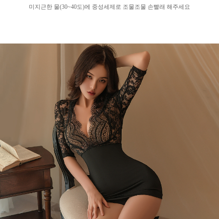
미지근한 물
(30~40
도
)
에 중성세제로 조물조물 손빨래 해주세요