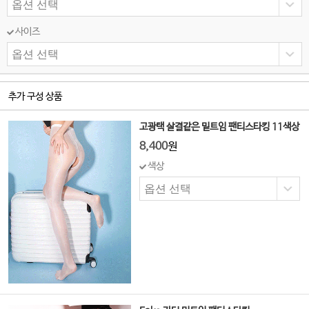
사이즈
추가 구성 상품
고광택 살결같은 밑트임 팬티스타킹 11색상
8,400
원
색상