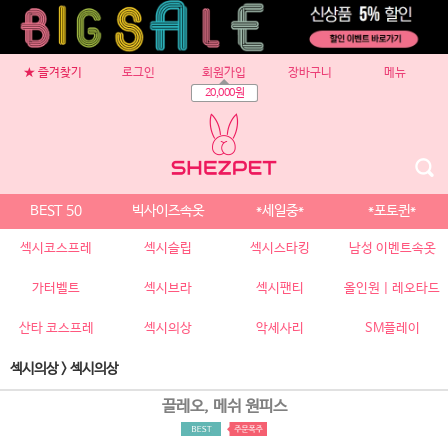
★ 즐겨찾기
로그인
회원가입
장바구니
메뉴
20,000원
BEST 50
빅사이즈속옷
*세일중*
*포토퀸*
섹시코스프레
섹시슬립
섹시스타킹
남성 이벤트속옷
가터벨트
섹시브라
섹시팬티
올인원 | 레오타드
산타 코스프레
섹시의상
악세사리
SM플레이
섹시의상
>
섹시의상
끌레오, 메쉬 원피스