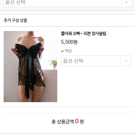
추가 구성 상품
풀어줘 오빠~ 리본 망사슬립
5,500
원
색상
0
총 상품금액
원