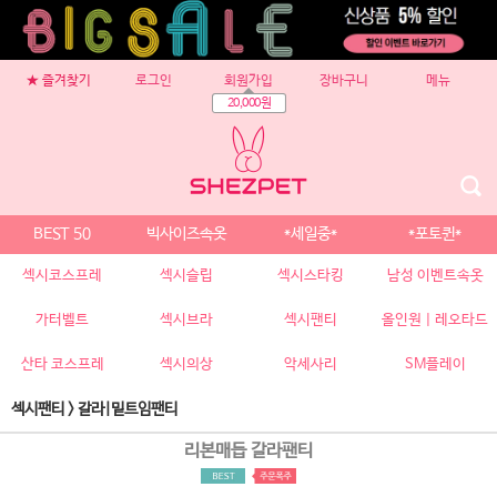
★ 즐겨찾기
로그인
회원가입
장바구니
메뉴
20,000원
BEST 50
빅사이즈속옷
*세일중*
*포토퀸*
섹시코스프레
섹시슬립
섹시스타킹
남성 이벤트속옷
가터벨트
섹시브라
섹시팬티
올인원 | 레오타드
산타 코스프레
섹시의상
악세사리
SM플레이
섹시팬티
>
갈라|밑트임팬티
리본매듭 갈라팬티