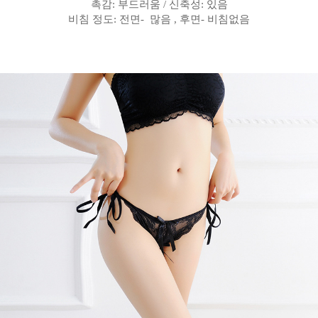
촉감
:
부드러움
/
신축성
: 있음
비침 정도
:
전면
- 많음
,
후면
-
비침없음