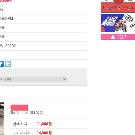
5,900원
3%
중국OEM
중국
중국
W_80102
She's a pet, SM 목줄
판매가격
11,900원
소비자가격
14,900원