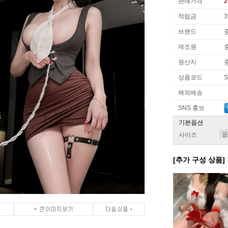
판매가격
2
적립금
브랜드
제조원
원산지
상품코드
S
해외배송
SNS 홍보
기본옵션
사이즈
[추가 구성 상품]