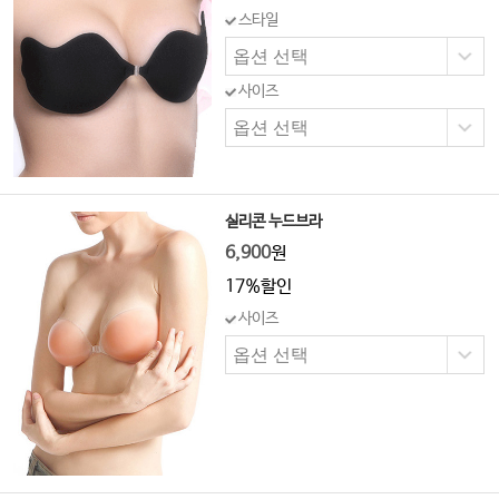
스타일
사이즈
실리콘 누드브라
6,900
원
17%할인
사이즈