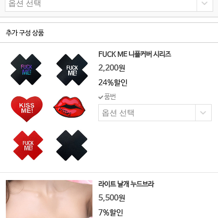
추가 구성 상품
FUCK ME 니플커버 시리즈
2,200
원
24%할인
품번
라이트 날개 누드브라
5,500
원
7%할인