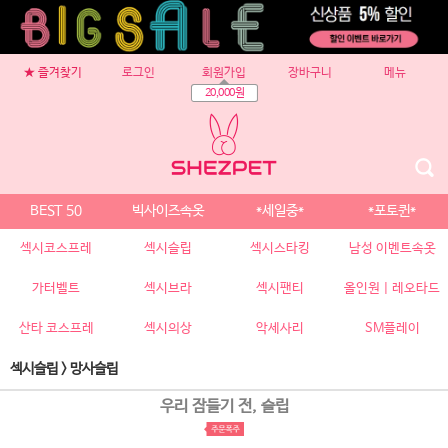
★ 즐겨찾기
로그인
회원가입
장바구니
메뉴
20,000원
BEST 50
빅사이즈속옷
*세일중*
*포토퀸*
섹시코스프레
섹시슬립
섹시스타킹
남성 이벤트속옷
가터벨트
섹시브라
섹시팬티
올인원 | 레오타드
산타 코스프레
섹시의상
악세사리
SM플레이
섹시슬립
>
망사슬립
우리 잠들기 전, 슬립