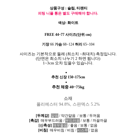
상품구성
: 슬립, 티팬티
피팅 니플 통은 별도 구매해야 합니다.
색상: 화이트
FREE 44~77 사이즈(단위 cm)
기장
66
가슴
68~124
허리
65~104
사이즈는 기본적으로 둘레
(
최소치
~
최대치
)
측정입니다
.
(
단면은 최소치 나누기
2
하면 됩니다
)
1~3cm 오차 있을수 있습니다.
추천 신장 150~175cm
추천
체중 40~75kg
소재
폴리에스터 94.8%,
스판덱스 5.2%
[두께감]
얇음
/
약간얇음
/
보통
/ 두꺼움
[촉감]
매우부드러움
/
부드러움
/ 보통 / 까끌까끌
[신축성]
매우좋음
/
좋음
/
보통
/
없음
[비침]
매우비침 / 비침
/
시스루
/
없음