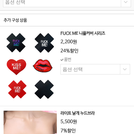
추가 구성 상품
FUCK ME 니플커버 시리즈
2,200
원
24%할인
품번
라이트 날개 누드브라
5,500
원
7%할인