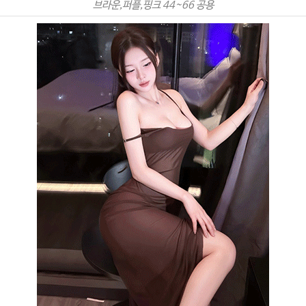
브라운,퍼플,핑크 44~66 공용