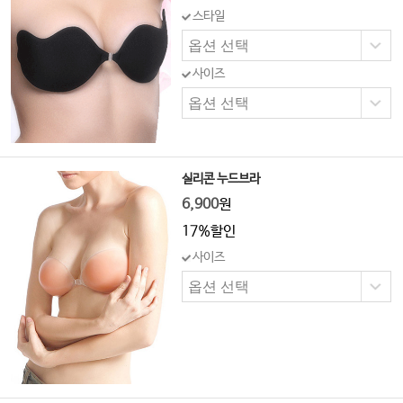
스타일
사이즈
실리콘 누드브라
6,900
원
17%할인
사이즈