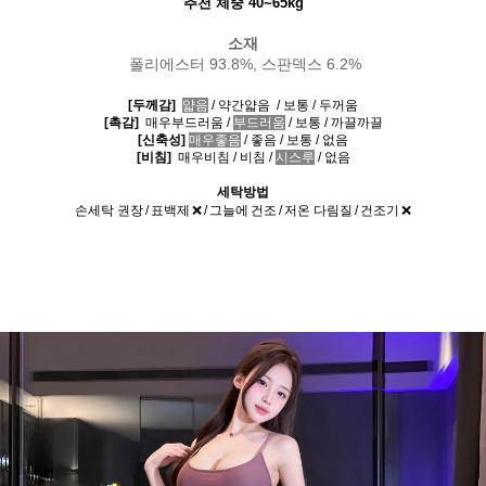
추천
체중 40~65kg
소재
폴리에스터 93.8%,
스판덱스 6.2%
[두께감]
얇음
/ 약간얇음
/
보통 / 두꺼움
[촉감]
매우부드러움
/
부드러움
/ 보통 / 까끌까끌
[신축성]
매우좋음
/
좋음
/
보통
/
없음
[비침]
매우비침 / 비침
/
시스루
/
없음
세탁방법
손세탁 권장 / 표백제 ❌ / 그늘에 건조 / 저온 다림질 / 건조기 ❌