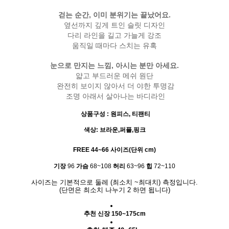
걷는 순간, 이미 분위기는 끝났어요.
옆선까지 깊게 트인 슬릿 디자인
다리 라인을 길고 가늘게 강조
움직일 때마다 스치는 유혹
눈으로 만지는 느낌, 아시는 분만 아세요.
얇고 부드러운 메쉬 원단
완전히 보이지 않아서 더 야한 투명감
조명 아래서 살아나는 바디라인
상품구성
: 원피스, 티팬티
색상: 브라운,퍼플,핑크
FREE 44~66 사이즈(단위 cm)
기장
96
가슴
68~108
허리
63~96
힙
72~110
사이즈는 기본적으로 둘레
(
최소치
~
최대치
)
측정입니다
.
(
단면은 최소치 나누기
2
하면 됩니다
)
추천 신장 150~175cm