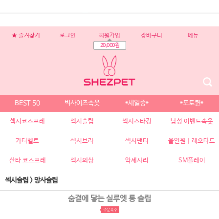
★ 즐겨찾기
로그인
회원가입
장바구니
메뉴
20,000원
BEST 50
빅사이즈속옷
*세일중*
*포토퀸*
섹시코스프레
섹시슬립
섹시스타킹
남성 이벤트속옷
가터벨트
섹시브라
섹시팬티
올인원 | 레오타드
산타 코스프레
섹시의상
악세사리
SM플레이
섹시슬립
>
망사슬립
숨결에 닿는 실루엣 롱 슬립