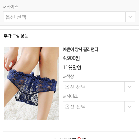
사이즈
추가 구성 상품
예쁜이 망사 갈라팬티
4,900
원
11%할인
색상
사이즈