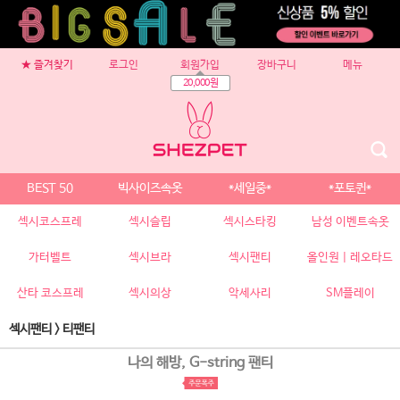
★ 즐겨찾기
로그인
회원가입
장바구니
메뉴
20,000원
BEST 50
빅사이즈속옷
*세일중*
*포토퀸*
섹시코스프레
섹시슬립
섹시스타킹
남성 이벤트속옷
가터벨트
섹시브라
섹시팬티
올인원 | 레오타드
산타 코스프레
섹시의상
악세사리
SM플레이
섹시팬티
>
티팬티
나의 해방, G-string 팬티