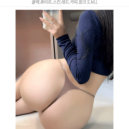
블랙,화이트,스킨,레드,커피,핑크 S,M,L