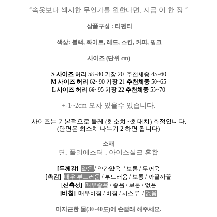
“속옷보다 섹시한 무언가를 원한다면, 지금 이 한 장.”
상품구성
: 티팬티
색상
: 블랙, 화이트, 레드, 스킨, 커피, 핑크
사이즈 (단위
cm)
S 사이즈
허리
58~80
기장
20
추천체중
45~60
M 사이즈
허리
62~90
기장
21
추천체중
50~65
L 사이즈 허리
66~95
기장
22
추천체중
55~70
+-1~2cm 오차 있을수 있습니다.
사이즈는 기본적으로 둘레
(
최소치
~
최대치
)
측정입니다
.
(
단면은 최소치 나누기
2
하면 됩니다
)
소재
면, 폴리에스터 , 아이스실크 혼합
[두께감]
얇음
/
약간얇음
/
보통
/
두꺼움
[촉감]
매우
부드러움
/
부드러움
/
보통
/
까끌까끌
[신축성]
매우좋음
/
좋음
/
보통
/
없음
[비침]
매우비침
/
비침
/
시스루
/
없음
미지근한 물
(30~40
도
)
에 손빨래 해주세요
.