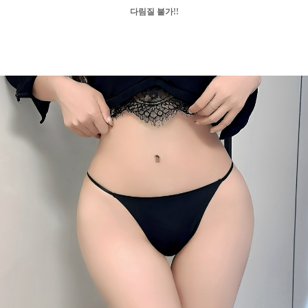
다림질 불가
!!